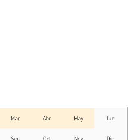
Mar
Abr
May
Jun
Sep
Oct
Nov
Dic