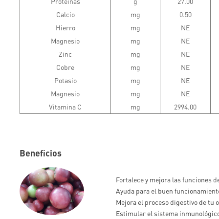
Proteínas
g
27.00
Calcio
mg
0.50
Hierro
mg
NE
Magnesio
mg
NE
Zinc
mg
NE
Cobre
mg
NE
Potasio
mg
NE
Magnesio
mg
NE
Vitamina C
mg
2994.00
Beneficios
Fortalece y mejora las funciones d
Ayuda para el buen funcionamiento
Mejora el proceso digestivo de tu 
Estimular el sistema inmunológico 