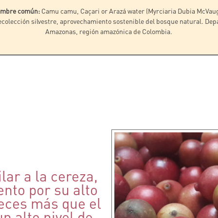
mbre común:
Camu camu, Caçari or Arazá water (Myrciaria Dubia McVau
colección silvestre, aprovechamiento sostenible del bosque natural. De
Amazonas, región amazónica de Colombia.
lar a la cereza,
nto por su alto
veces más que el
n alto nivel de