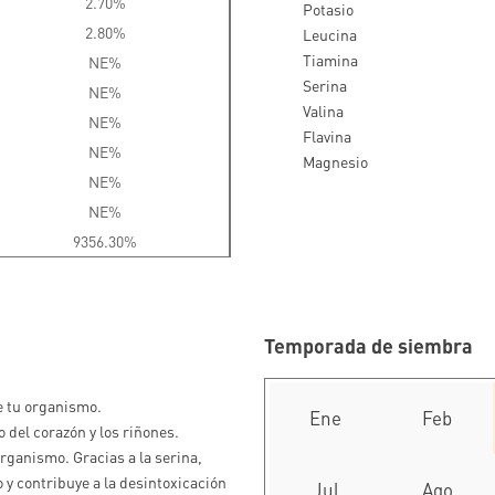
2.70%
Potasio
2.80%
Leucina
Tiamina
NE%
Serina
NE%
Valina
NE%
Flavina
NE%
Magnesio
NE%
NE%
9356.30%
Temporada de siembra
e tu organismo.
Ene
Feb
 del corazón y los riñones.
organismo. Gracias a la serina,
y contribuye a la desintoxicación
Jul
Ago