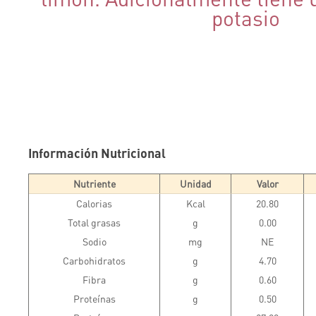
potasio
Información Nutricional
Nutriente
Unidad
Valor
Calorias
Kcal
20.80
Total grasas
g
0.00
Sodio
mg
NE
Carbohidratos
g
4.70
Fibra
g
0.60
Proteínas
g
0.50