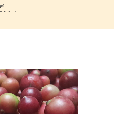
gh)
partamento