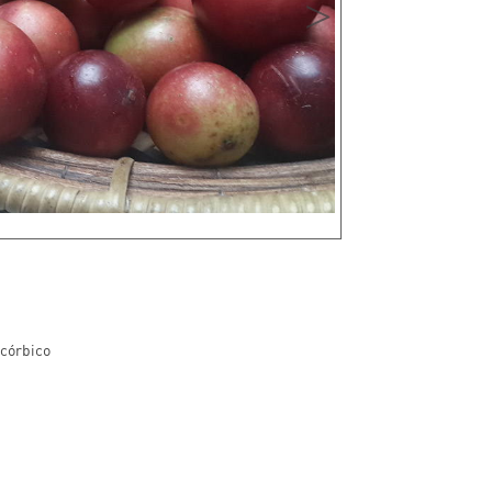
scórbico