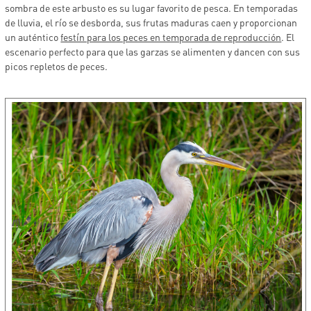
sombra de este arbusto es su lugar favorito de pesca. En temporadas
de lluvia, el río se desborda, sus frutas maduras caen y proporcionan
un auténtico
festín para los peces en temporada de reproducción
. El
escenario perfecto para que las garzas se alimenten y dancen con sus
picos repletos de peces.