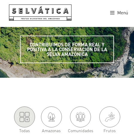
Saltar
al
Menú
contenido
CONTRIBUIMOS DE FORMA REAL Y
POSITIVA A LA CONSERVACIÓN DE LA
SELVA AMAZÓNICA
'.
.'
Todas
Amazonas
Comunidades
Frutos