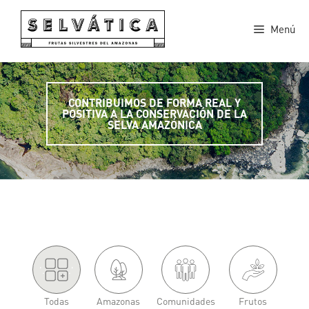
Saltar
al
Menú
contenido
CONTRIBUIMOS DE FORMA REAL Y
POSITIVA A LA CONSERVACIÓN DE LA
SELVA AMAZÓNICA
'.
.'
Todas
Amazonas
Comunidades
Frutos