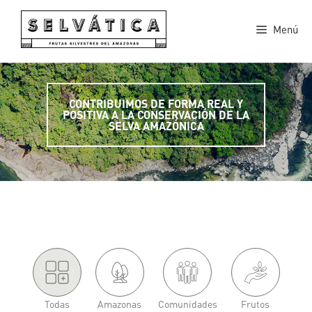
Saltar
al
Menú
contenido
CONTRIBUIMOS DE FORMA REAL Y
POSITIVA A LA CONSERVACIÓN DE LA
SELVA AMAZÓNICA
'.
.'
Todas
Amazonas
Comunidades
Frutos