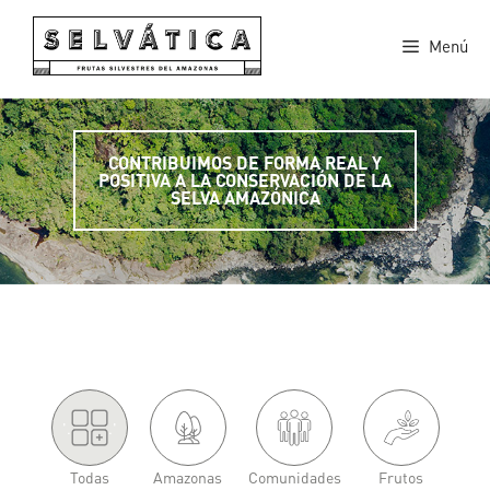
Saltar
al
Menú
contenido
CONTRIBUIMOS DE FORMA REAL Y
POSITIVA A LA CONSERVACIÓN DE LA
SELVA AMAZÓNICA
'.
.'
Todas
Amazonas
Comunidades
Frutos