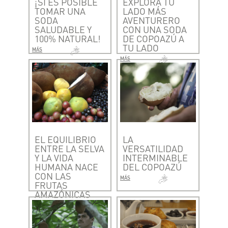
¡SI ES POSIBLE
EXPLORA TU
TOMAR UNA
LADO MÁS
SODA
AVENTURERO
SALUDABLE Y
CON UNA SODA
100% NATURAL!
DE COPOAZÚ A
TU LADO
MÁS
MÁS
EL EQUILIBRIO
LA
ENTRE LA SELVA
VERSATILIDAD
Y LA VIDA
INTERMINABLE
HUMANA NACE
DEL COPOAZÚ
CON LAS
MÁS
FRUTAS
AMAZÓNICAS
MÁS