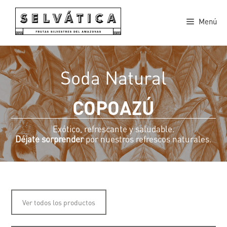
Saltar
al
Menú
contenido
Soda Natural
COPOAZÚ
Exótico, refrescante y saludable.
Déjate sorprender
por nuestros refrescos naturales.
Ver todos los productos