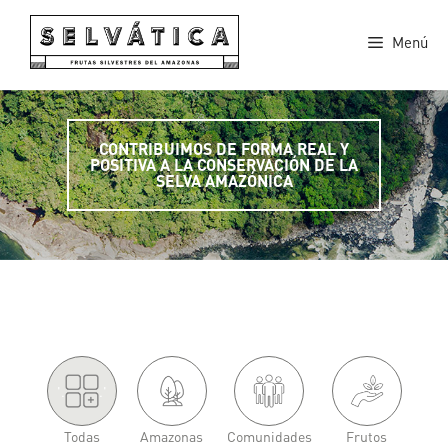
Saltar
al
Menú
contenido
CONTRIBUIMOS DE FORMA REAL Y
POSITIVA A LA CONSERVACIÓN DE LA
SELVA AMAZÓNICA
'.
.'
Todas
Amazonas
Comunidades
Frutos