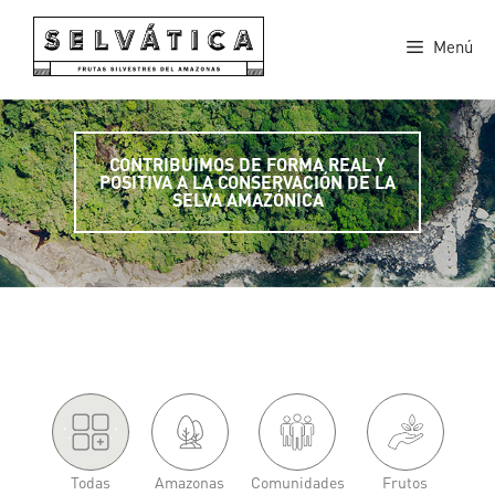
Saltar
al
Menú
contenido
CONTRIBUIMOS DE FORMA REAL Y
POSITIVA A LA CONSERVACIÓN DE LA
SELVA AMAZÓNICA
'.
.'
Todas
Amazonas
Comunidades
Frutos