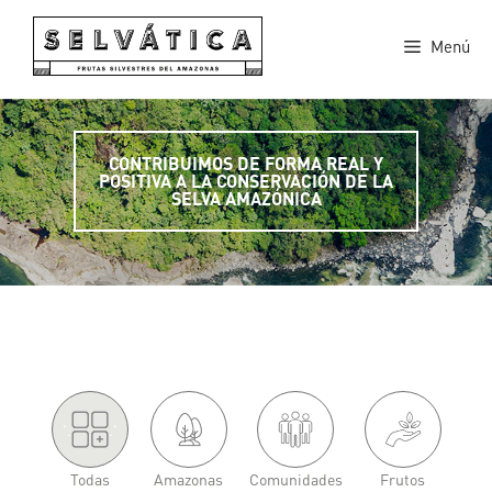
Saltar
al
Menú
contenido
CONTRIBUIMOS DE FORMA REAL Y
POSITIVA A LA CONSERVACIÓN DE LA
SELVA AMAZÓNICA
'.
.'
Todas
Amazonas
Comunidades
Frutos