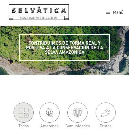
Saltar
al
Menú
contenido
CONTRIBUIMOS DE FORMA REAL Y
POSITIVA A LA CONSERVACIÓN DE LA
SELVA AMAZÓNICA
'.
.'
Todas
Amazonas
Comunidades
Frutos